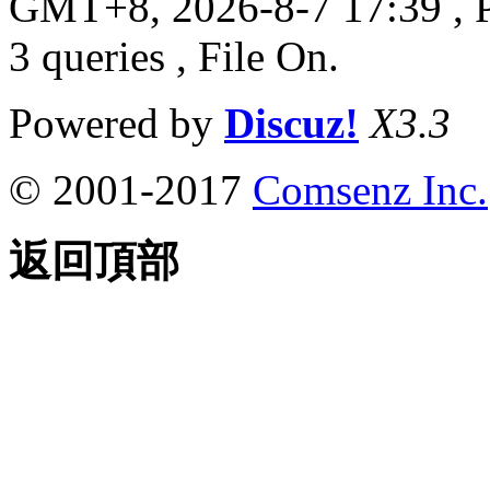
GMT+8, 2026-8-7 17:39
, 
3 queries , File On.
Powered by
Discuz!
X3.3
© 2001-2017
Comsenz Inc.
返回頂部