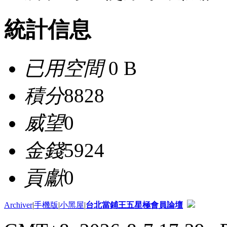
統計信息
已用空間
0 B
積分
8828
威望
0
金錢
5924
貢獻
0
Archiver
|
手機版
|
小黑屋
|
台北當鋪王五星極會員論壇