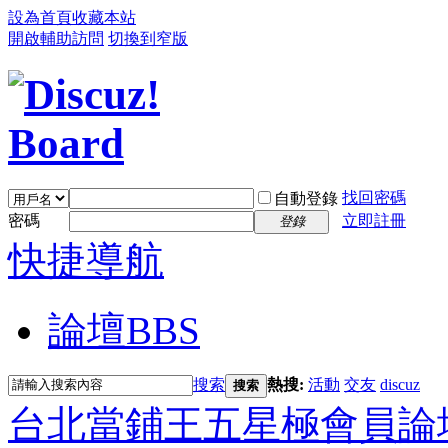
設為首頁
收藏本站
開啟輔助訪問
切換到窄版
找回密碼
自動登錄
密碼
立即註冊
登錄
快捷導航
論壇
BBS
搜索
熱搜:
活動
交友
discuz
搜索
台北當鋪王五星極會員論