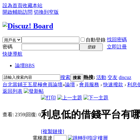
設為首頁
收藏本站
開啟輔助訪問
切換到窄版
找回密碼
自動登錄
密碼
立即註冊
登錄
快捷導航
論壇
BBS
搜索
熱搜:
活動
交友
discuz
搜索
台北當鋪王五星極會員論壇
»
論壇
›
會員服務
›
快速撥款
›
利息
返回列表
利息低的借錢平台有哪
查看:
2359
|
回復:
0
[複製鏈接]
電梯直達