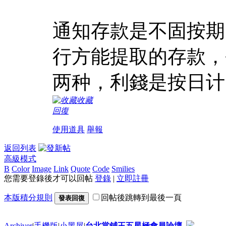
通知存款是不固按期
行方能提取的存款，
两种，利錢是按日计
收藏
回復
使用道具
舉報
返回列表
高級模式
B
Color
Image
Link
Quote
Code
Smilies
您需要登錄後才可以回帖
登錄
|
立即註冊
本版積分規則
回帖後跳轉到最後一頁
發表回復
Archiver
|
手機版
|
小黑屋
|
台北當鋪王五星極會員論壇