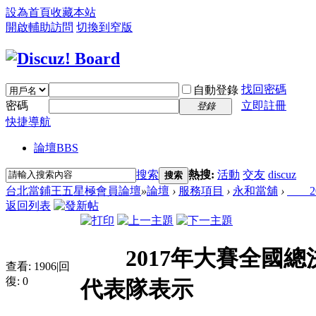
設為首頁
收藏本站
開啟輔助訪問
切換到窄版
找回密碼
自動登錄
密碼
立即註冊
登錄
快捷導航
論壇
BBS
搜索
熱搜:
活動
交友
discuz
搜索
台北當鋪王五星極會員論壇
»
論壇
›
服務項目
›
永和當舖
›
20
返回列表
2017年大賽全國總
查看:
1906
|
回
復:
0
代表隊表示