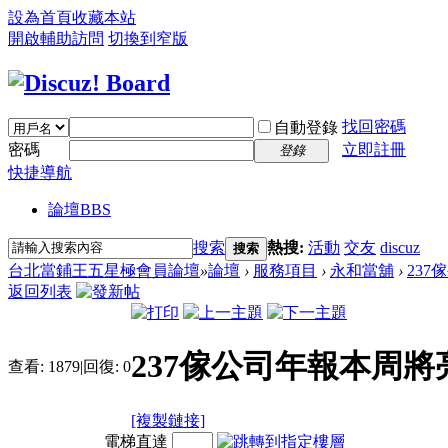
設為首頁
收藏本站
開啟輔助訪問
切換到窄版
找回密碼
自動登錄
密碼
立即註冊
登錄
快捷導航
論壇
BBS
搜索
熱搜:
活動
交友
discuz
搜索
台北當鋪王五星極會員論壇
»
論壇
›
服務項目
›
永和當舖
›
23
返回列表
237傢公司年報本周將
查看:
1879
|
回復:
0
[複製鏈接]
電梯直達