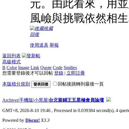
元。由此看來，用並
風嶮與挑戰依然相生
收藏
回復
使用道具
舉報
返回列表
高級模式
B
Color
Image
Link
Quote
Code
Smilies
您需要登錄後才可以回帖
登錄
|
立即註冊
本版積分規則
回帖後跳轉到最後一頁
發表回復
Archiver
|
手機版
|
小黑屋
|
台北當鋪王五星極會員論壇
GMT+8, 2026-8-10 19:46
, Processed in 0.039384 second(s), 4 querie
Powered by
Discuz!
X3.3