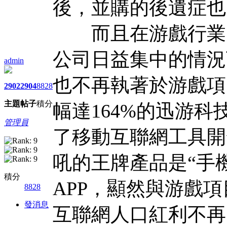
後，並購的後遺症也
而且在游戲行業降
公司日益集中的情況
admin
也不再執著於游戲項
2902
2904
8828
主題
帖子
積分
幅達164%的迅游科
管理員
了移動互聯網工具開
吼的王牌產品是“手
積分
APP，顯然與游戲
8828
發消息
互聯網人口紅利不再