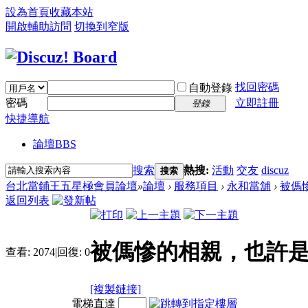
設為首頁
收藏本站
開啟輔助訪問
切換到窄版
找回密碼
自動登錄
密碼
立即註冊
登錄
快捷導航
論壇
BBS
搜索
熱搜:
活動
交友
discuz
搜索
台北當鋪王五星極會員論壇
»
論壇
›
服務項目
›
永和當舖
›
被傌
返回列表
被傌慘的相親，也許
查看:
2074
|
回復:
0
[複製鏈接]
電梯直達