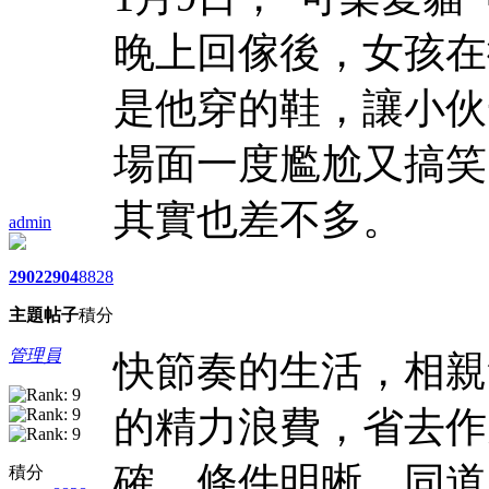
晚上回傢後，女孩在
是他穿的鞋，讓小伙
場面一度尷尬又搞笑
其實也差不多。
admin
2902
2904
8828
主題
帖子
積分
管理員
快節奏的生活，相親
的精力浪費，省去作
確，條件明晰，同道
積分