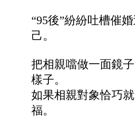
“95後”紛紛吐槽
己。
把相親噹做一面鏡子
樣子。
如果相親對象恰巧就
福。