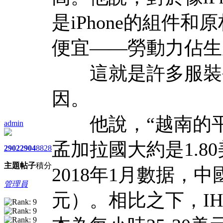
是iPhone的組件
便宜——勞動力佔生
這就是許多服裝公
因。
他說，“越南的平均
admin
孟加拉國大約是1.80美元
2902
2904
8828
主題
帖子
積分
2018年1月數据，中
管理員
元）。相比之下，IHS