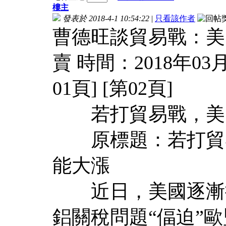
樓主
發表於 2018-4-1 10:54:22
|
只看該作者
曹德旺談貿易戰：美
賣 時間：2018年03月2
01頁] [第02頁]
若打貿易戰，美國
原標題：若打貿易
能大漲
近日，美國逐漸提
鋁關稅問題“偪迫”