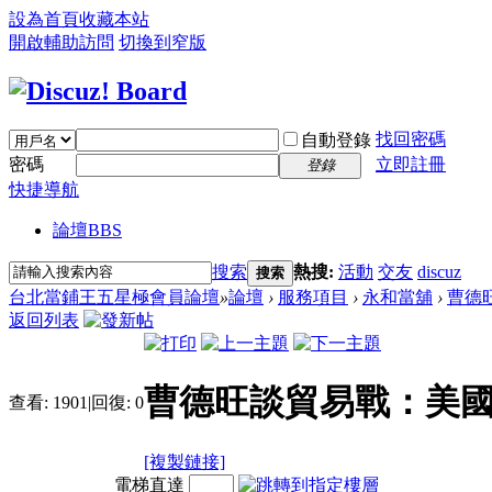
設為首頁
收藏本站
開啟輔助訪問
切換到窄版
找回密碼
自動登錄
密碼
立即註冊
登錄
快捷導航
論壇
BBS
搜索
熱搜:
活動
交友
discuz
搜索
台北當鋪王五星極會員論壇
»
論壇
›
服務項目
›
永和當舖
›
曹德
返回列表
曹德旺談貿易戰：美國
查看:
1901
|
回復:
0
[複製鏈接]
電梯直達