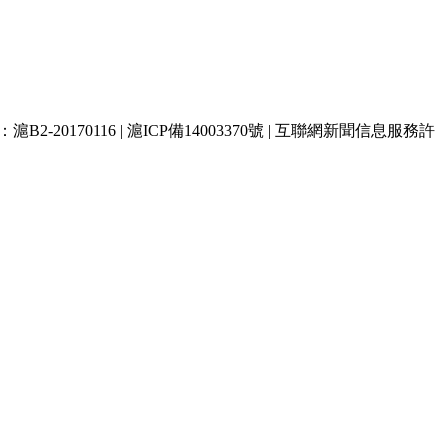
B2-20170116 | 滬ICP備14003370號 | 互聯網新聞信息服務許