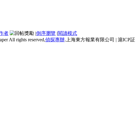
作者
|
倒序瀏覽
|
閱讀模式
er All rights reserved,
偵探專辦
.上海東方報業有限公司 | 滬ICP証：滬