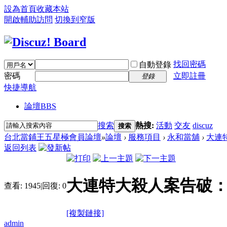
設為首頁
收藏本站
開啟輔助訪問
切換到窄版
找回密碼
自動登錄
密碼
立即註冊
登錄
快捷導航
論壇
BBS
搜索
熱搜:
活動
交友
discuz
搜索
台北當鋪王五星極會員論壇
»
論壇
›
服務項目
›
永和當舖
›
大連
返回列表
大連特大殺人案告破
查看:
1945
|
回復:
0
[複製鏈接]
admin