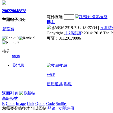
2902
2904
8828
電梯直達
主題
帖子
積分
樓主
發表於 2018-7-14 13:27:34
|
只看該
管理員
Copyright ,
中和當舖
? 2014~2018 The Pap
可証：31120170006
積分
8828
發消息
收藏
回復
使用道具
舉報
返回列表
高級模式
B
Color
Image
Link
Quote
Code
Smilies
您需要登錄後才可以回帖
登錄
|
立即註冊