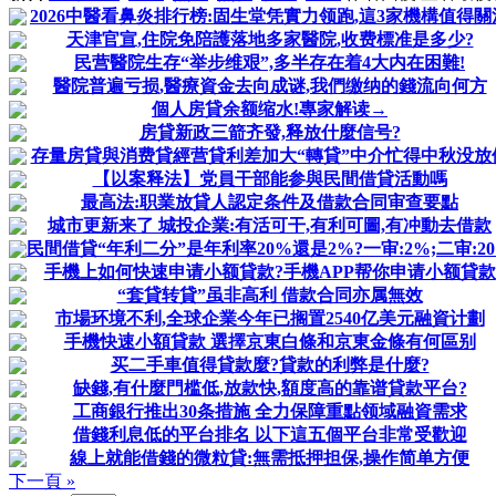
2026中醫看鼻炎排行榜:固生堂凭實力领跑,這3家機構值得關
天津官宣,住院免陪護落地多家醫院,收费標准是多少?
民营醫院生存“举步维艰”,多半存在着4大内在困難!
醫院普遍亏损,醫療資金去向成谜,我們缴纳的錢流向何方
個人房貸余额缩水!專家解读→
房貸新政三箭齐發,释放什麼信号?
存量房貸與消费貸經营貸利差加大“轉貸”中介忙得中秋没放
【以案释法】党員干部能参與民間借貸活動嗎
最高法:职業放貸人認定条件及借款合同审查要點
城市更新来了 城投企業:有活可干,有利可圖,有冲動去借款
民間借貸“年利二分”是年利率20%還是2%?一审:2%;二审:2
手機上如何快速申请小额貸款?手機APP帮你申请小额貸款
“套貸转貸”虽非高利 借款合同亦属無效
市場环境不利,全球企業今年已搁置2540亿美元融資计劃
手機快速小額貸款 選擇京東白條和京東金條有何區别
买二手車值得貸款麼?貸款的利弊是什麼?
缺錢,有什麼門槛低,放款快,額度高的靠谱貸款平台?
工商銀行推出30条措施 全力保障重點领域融資需求
借錢利息低的平台排名 以下這五個平台非常受歡迎
線上就能借錢的微粒貸:無需抵押担保,操作简单方便
下一頁 »