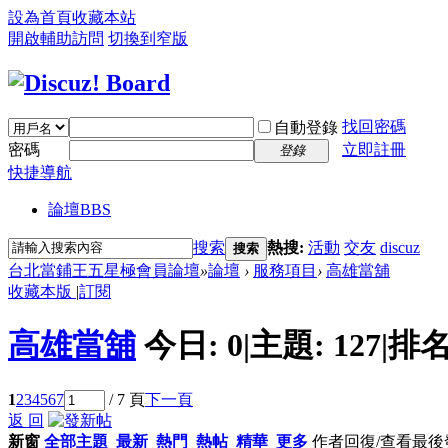
設為首頁
收藏本站
開啟輔助訪問
切換到窄版
找回密碼
自動登錄
密碼
立即註冊
登錄
快捷導航
論壇
BBS
搜索
熱搜:
活動
交友
discuz
搜索
台北當鋪王五星極會員論壇
»
論壇
›
服務項目
›
高雄當舖
收藏本版
|
訂閱
高雄當舖
今日:
0
|
主題:
127
|
排名
1
2
3
4
5
6
7
/ 7 頁
下一頁
返 回
新窗
全部主題
最新
熱門
熱帖
精華
更多
作者
回復/查看
最後